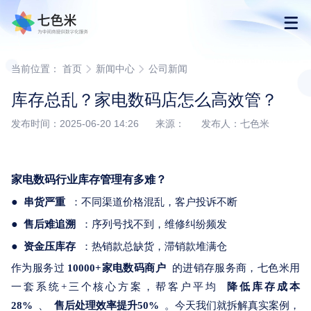
首页
当前位置：
首页
新闻中心
公司新闻
库存总乱？家电数码店怎么高效管？
产品
发布时间：2025-06-20 14:26 来源： 发布人：七色米
解决方案
家电数码行业库存管理有多难？
下载
●
串货严重
：不同渠道价格混乱，客户投诉不断
●
售后难追溯
：序列号找不到，维修纠纷频发
购买
●
资金压库存
：热销款总缺货，滞销款堆满仓
作为服务过
10
000+家电数码商户
的进销存服务商，七色米用
渠道合作
一套系统+三个核心方案，帮客户平均
降低库存成本
28%
、
售后处理效率提升50%
。今天我们就拆解真实案例，