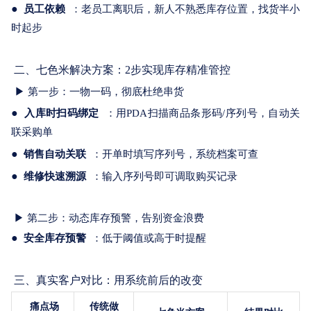
●
员工依赖
：老员工离职后，新人不熟悉库存位置，找货半小
时起步
二、
七色米
解决方案：2步实现库存精准管控
▶ 第一步：一物一码，彻底杜绝串货
●
入库时扫码绑定
：用PDA扫描商品条形码/序列号，自动关
联采购单
●
销售自动关联
：开单时填写序列号，系统档案
可查
●
维修快速溯源
：输入序列号即可调取购买记录
▶ 第二步：动态库存预警，告别资金浪费
●
安全库存预警
：低于阈值
或
高于
时提醒
三、真实客户对比：用系统前后的改变
痛点场
传统做