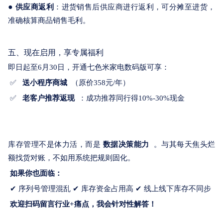
●
供应商返利
：
进货
销售
后
供应商
进行
返利
，
可
分摊
至
进货
，
准确
核算
商品
销售
毛利
。
五、现在启用，享专属福利
即日起至6月30日，开通七色米家电数码版可享：
✅
送小程序商城
（原价358元/年）
✅
老客户推荐返现
：成功推荐同行得10%-30%现金
库存管理不是体力活，而是
数据决策能力
。与其每天焦头烂
额找货对账，不如用系统把规则固化。
如果你也面临：
✔ 序列号管理混乱 ✔ 库存资金占用高 ✔ 线上线下库存不同步
欢迎扫码留言行业+痛点，我会针对性解答！