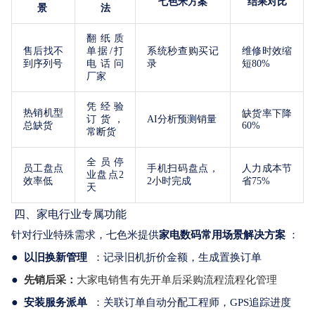
七色米方案
结果对比
景
法
翻纸质
售后找不
单据/打
系统秒查购买记
维修时效缩
到序列号
电话问
录
短80%
厂家
凭经验
热销机型
缺货率下降
订货，
AI
分析
预测销量
总缺货
60%
常断货
全员停
员工盘点
手机扫码盘点，
人力成本节
业盘点2
效率低
2小时完成
省75%
天
四、家电行业专属功能
针对行业特殊需求，
七色米
提供
家电数码
常用
场景
解决
方案
：
●
以旧换新管理
：记录旧机折价金额，生成置换订单
●
先销后采：
大家电
销售
有
先
开单
后
采购
流程
流程化
管理
●
安装服务派单
：关联订单自动分配工程师，GPS追踪进度