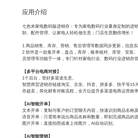
应用介绍
七色米家电数码版进销存：专为家电数码行业量身定制的进
卸、配件管理、让家电人轻松做生意；门店生意翻倍增长！
1.商品销售、库存、营销、售后管理等数据同步更新，信息
2.软件是一款集开单，盘点，库存，账单核对、库管、安装
员管理等功能于一体，专门针对家电行业、数码行业进销存
【多平台电商对接】
1个后台，管好多渠道生意。
智慧商贸进销存链接淘宝、京东、抖音、拼多多、快手等15
存超卖，简化财务对账流程，全方位提升多渠道电商运营效
【AI智能开单】
文本开单：复制与客户的订货聊天内容，快速识别商品名称
语音开单：只需简单说出商品名称和数量，即刻完成商品的
图片开单：直接拍照或者上传图片，AI自动识别。
【AI智能营销】