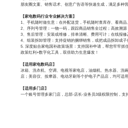
朋友圈文案、销售话术、创意广告语等快速生成，满足多种
【家电数码行业专业解决方案】
1、手机随时做生意：在外配送货，手机随时查库存、看商品
2、序列号管理：一物一码，跟踪商品销售全过程；高效溯源
3、售后管理：安装或维修，排单清晰、费用可计；在线报修
4、组装拆卸管理：支持促销的捆绑销售，或把成品拆卸成子
5. 深度贴合家电国补政策场景：支持国补申请，帮您牢牢
政策红利+数字化工具，双倍助力生意爆发！
【适用家电数码店】
冰箱、洗衣机、空调、电视等家电店，油烟机、热水器、洗
店；美容仪、按摩器、电动牙刷等个护电子产品店，均可适
【适用多门店】
一个账号管理多家门店，总部-店长-业务员3级权限控制，