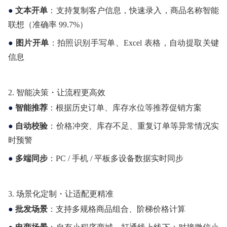
●
文本开单
：支持复制客户信息，快速录入，商品名称智能
联想（准确率 99.7%）
●
图片开单
：拍照识别手写单、Excel 表格，自动提取关键
信息
2.
智能决策・让流程更高效
●
智能推荐
：根据历史订单、库存水位等推荐促销方案
●
自动校验
：价格冲突、库存不足、重复订单等异常情况实
时预警
●
多端同步
：PC / 手机 / 平板多设备数据实时同步
3.
场景化定制・让适配更精准
●
批发场景
：支持多规格商品组合、阶梯价格计算