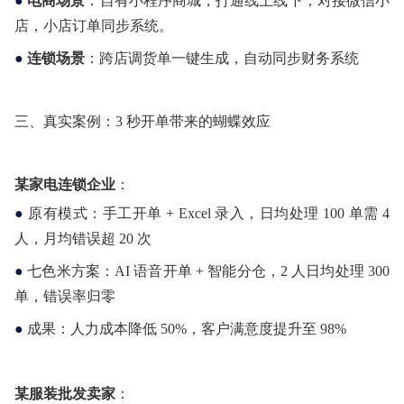
●
电商场景
：自有小程序商城，打通线上线下
；
对接
微信
小
店
，
小店
订单
同步
系统
。
●
连锁场景
：跨店调货单一键生成，自动同步财务系统
三、真实案例：3 秒开单带来的蝴蝶效应
某家电连锁企业
：
●
原有模式：手工开单 + Excel 录入，日均处理 100 单需 4
人，月均错误超 20 次
●
七色米方案：AI 语音开单 + 智能分仓，2 人日均处理 300
单，错误率归零
●
成果：人力成本降低 50%，客户满意度提升至 98%
某服装批发卖家
：