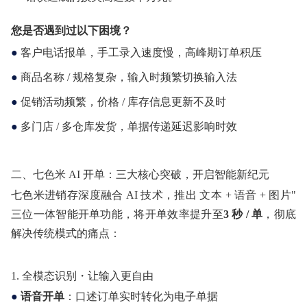
关于我们
您是否遇到过以下困境？
●
客户电话报单，手工录入速度慢，高峰期订单积压
●
商品名称 / 规格复杂，输入时频繁切换输入法
●
促销活动频繁，价格 / 库存信息更新不及时
●
多门店 / 多仓库发货，单据传递延迟影响时效
二、七色米 AI 开单：三大核心突破，开启智能新纪元
七色米进销存深度融合 AI 技术，推出 文本 + 语音 + 图片"
三位一体智能开单功能，将开单效率提升至
3 秒 / 单
，彻底
解决传统模式的痛点：
1.
全模态识别・让输入更自由
●
语音开单
：口述订单实时转化为电子单据