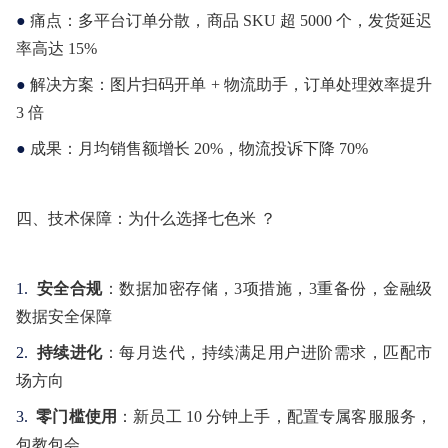
●
痛点：多平台订单分散，商品 SKU 超 5000 个，发货延迟
率高达 15%
●
解决方案：图片扫码开单 + 物流助手，订单处理效率提升
3 倍
●
成果：月均销售额增长 20%，物流投诉下降 70%
四、技术保障：为什么选择七色米 ？
1.
安全合规
：数据加密存储，3项措施，3重备份，金融级
数据安全保障
2.
持续进化
：每月迭代，持续满足用户进阶需求，匹配市
场方向
3.
零门槛使用
：新员工 10 分钟上手
，
配置
专属
客服
服务
，
包教包会
。