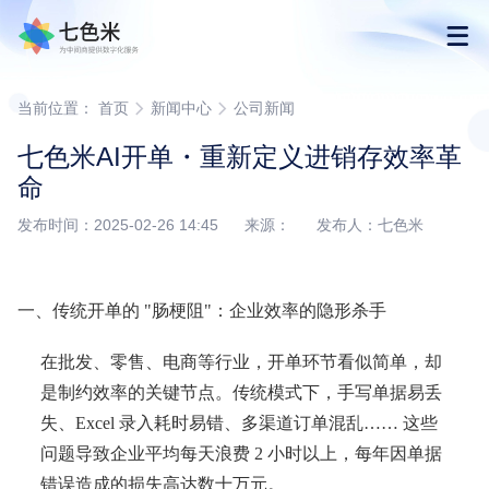
首页
当前位置：
首页
新闻中心
公司新闻
七色米AI开单・重新定义进销存效率革
产品
命
发布时间：2025-02-26 14:45 来源： 发布人：七色米
解决方案
下载
一、传统开单的 "肠梗阻"：企业效率的隐形杀手
在批发、零售、电商等行业，开单环节看似简单，却
购买
是制约效率的关键节点。传统模式下，手写单据易丢
失、Excel 录入耗时易错、多渠道订单混乱…… 这些
渠道合作
问题导致企业平均每天浪费 2 小时以上，每年因单据
错误造成的损失高达数十万元。